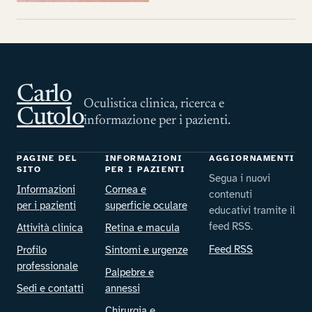
Carlo
Oculistica clinica, ricerca e
Cutolo
informazione per i pazienti.
PAGINE DEL
INFORMAZIONI
AGGIORNAMENTI
SITO
PER I PAZIENTI
Segua i nuovi
Informazioni
Cornea e
contenuti
per i pazienti
superficie oculare
educativi tramite il
feed RSS.
Attività clinica
Retina e macula
Feed RSS
Profilo
Sintomi e urgenze
professionale
Palpebre e
Sedi e contatti
annessi
Chirurgia e