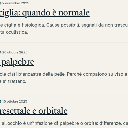
I
·
9 novembre 2025
 ciglia: quando è normale
e ciglia è fisiologica. Cause possibili, segnali da non tras
ta oculistica.
I
·
26 ottobre 2025
e palpebre
ole cisti biancastre della pelle. Perché compaiono su viso 
 si trattano.
I
·
10 ottobre 2025
resettale e orbitale
o all'occhio è un'infezione di palpebre o orbita: differenze, 