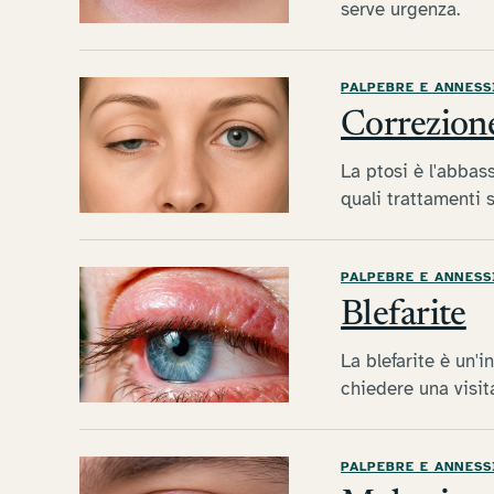
serve urgenza.
PALPEBRE E ANNESS
Correzione
La ptosi è l'abbas
quali trattamenti s
PALPEBRE E ANNESS
Blefarite
La blefarite è un'
chiedere una visita
PALPEBRE E ANNESS