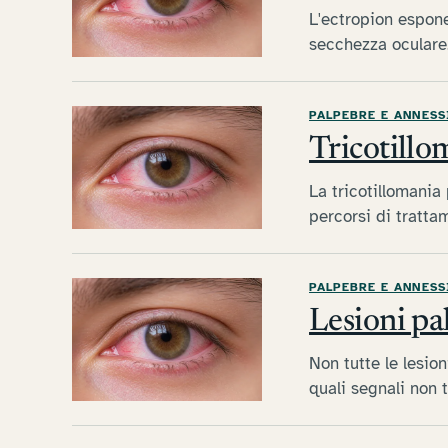
L'ectropion espone
secchezza oculare
PALPEBRE E ANNESS
Tricotillom
La tricotillomania 
percorsi di tratta
PALPEBRE E ANNESS
Lesioni pa
Non tutte le lesio
quali segnali non 