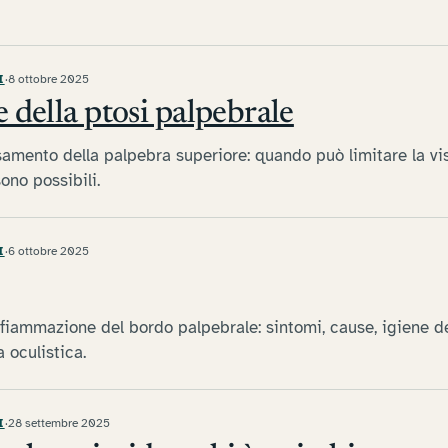
I
·
8 ottobre 2025
 della ptosi palpebrale
samento della palpebra superiore: quando può limitare la vis
ono possibili.
I
·
6 ottobre 2025
infiammazione del bordo palpebrale: sintomi, cause, igiene 
 oculistica.
I
·
28 settembre 2025