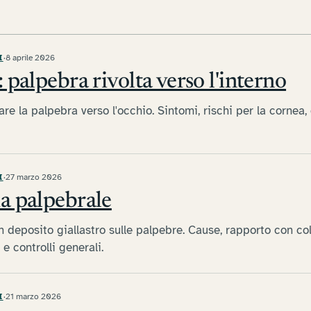
I
·
8 aprile 2026
 palpebra rivolta verso l'interno
are la palpebra verso l'occhio. Sintomi, rischi per la cornea,
I
·
27 marzo 2026
a palpebrale
 deposito giallastro sulle palpebre. Cause, rapporto con co
e controlli generali.
I
·
21 marzo 2026