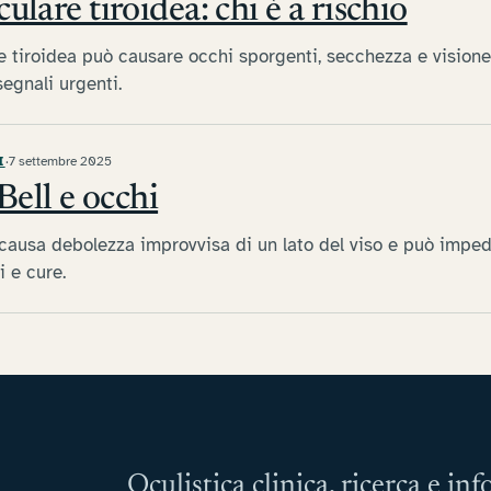
ulare tiroidea: chi è a rischio
e tiroidea può causare occhi sporgenti, secchezza e visione 
segnali urgenti.
I
·
7 settembre 2025
 Bell e occhi
l causa debolezza improvvisa di un lato del viso e può imped
i e cure.
Oculistica clinica, ricerca e in