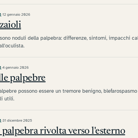
I
·
12 gennaio 2026
zaioli
 sono noduli della palpebra: differenze, sintomi, impacchi cal
ll'oculista.
I
·
4 gennaio 2026
le palpebre
palpebre possono essere un tremore benigno, blefarospasmo
 utili.
I
·
31 dicembre 2025
 palpebra rivolta verso l'esterno