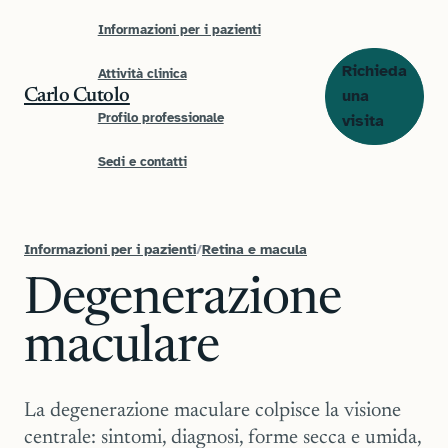
Informazioni per i pazienti
Richieda
Attività clinica
una
Carlo Cutolo
Profilo professionale
visita
Sedi e contatti
Informazioni per i pazienti
/
Retina e macula
Degenerazione
maculare
La degenerazione maculare colpisce la visione
centrale: sintomi, diagnosi, forme secca e umida,